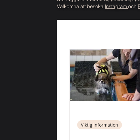
Välkomna att besöka
Instagram
och
All information
Rehabilitering
31 okt. 2022
1 min läsning
Viktig information
Konsultuppdrag