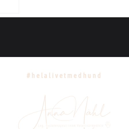
#helalivetmedhund