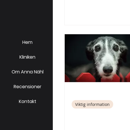
Hem
Kliniken
Om Anna Nähl
Recensioner
31 okt. 2022
2 min läsning
Kontakt
Viktig information
Inför
besöket/betalnings