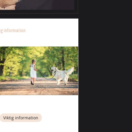
ig information
31 okt. 2022
1 min läsning
Viktig information
Personal/arbetssätt