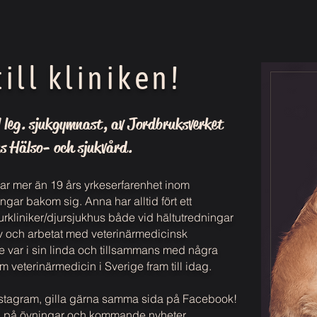
ll kliniken!
 leg. sjukgymnast, av Jordbruksverket
s Hälso- och sjukvård.
ar mer än 19 års yrkeserfarenhet inom
gar bakom sig. Anna har alltid fört ett
urkliniker/djursjukhus både vid hältutredningar
tiv och arbetat med veterinärmedicinsk
ge var i sin linda och tillsammans med några
m veterinärmedicin i Sverige fram till idag.
nstagram, gilla gärna samma sida på Facebook!
tips på övningar och kommande nyheter.