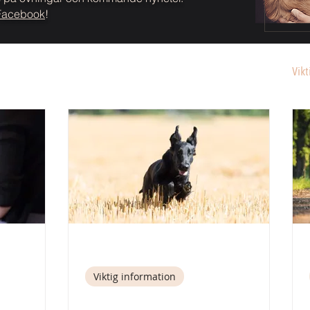
Facebook
!
Behandlingsmetoder
Utbildning
Yrkesutbildningar
Vikt
31 okt. 2022
2 min läsning
Viktig information
Integritetspolicy/GDPR