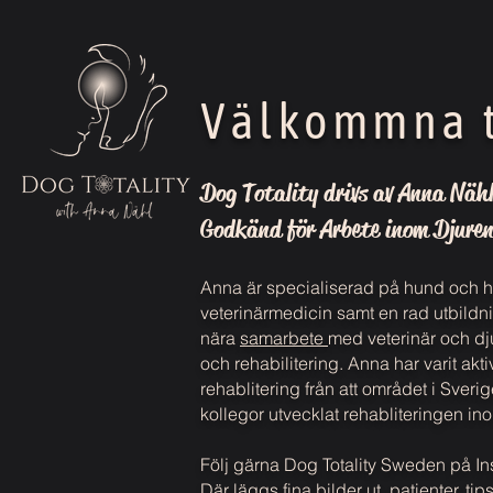
Välkommna ti
Dog Totality drivs av Anna Nähl
Godkänd för Arbete inom Djuren
Anna är specialiserad på hund och h
veterinärmedicin samt en rad utbildnin
nära
samarbete
med veterinär och dj
och rehabilitering. Anna har varit ak
rehablitering från att området i Sveri
kollegor utvecklat rehabliteringen ino
Följ gärna Dog Totality Sweden på I
Där läggs fina bilder ut, patienter, 